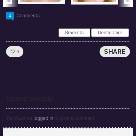
Comments
0
Brackets
Dental Care
SHARE
Like!
0
Leave a reply
You must be
logged in
to post a comment.